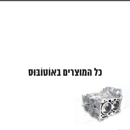
כל המוצרים באוֹטוֹבּוּס