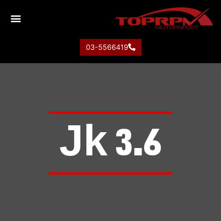
03-5566419
Jk 3.6