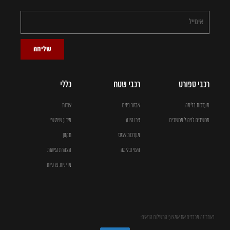
שליחה
רכבי ספורט
רכבי שטח
כללי
מערכות בלימה
אבזור פנים
אודות
מחשבים לניהול מחשבים
גיר והינע
מידע שימושי
מערכות אגזוז
תקנון
היגוי ובלימה
הצהרת נגישות
מדיניות פרטיות
באתר זה מכבדים את אמצעי התשלום הבאים: