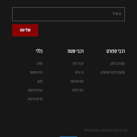
שליחה
רכבי ספורט
רכבי שטח
כללי
מערכות בלימה
אבזור פנים
אודות
מחשבים לניהול מחשבים
גיר והינע
מידע שימושי
מערכות אגזוז
תקנון
היגוי ובלימה
הצהרת נגישות
מדיניות פרטיות
באתר זה מכבדים את אמצעי התשלום הבאים: