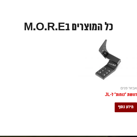
כל המוצרים בM.O.R.E
אבזור פנים
דוושת "נוחות" ל-JL
מידע נוסף