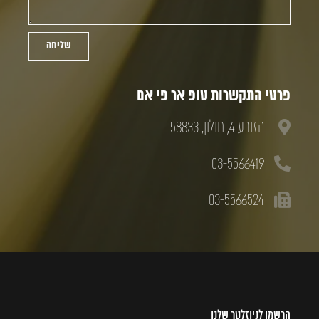
שליחה
פרטי התקשרות טופ אר פי אם
הזורע 4, חולון, 58833
03-5566419
03-5566524
הרשמו לניוזלטר שלנו