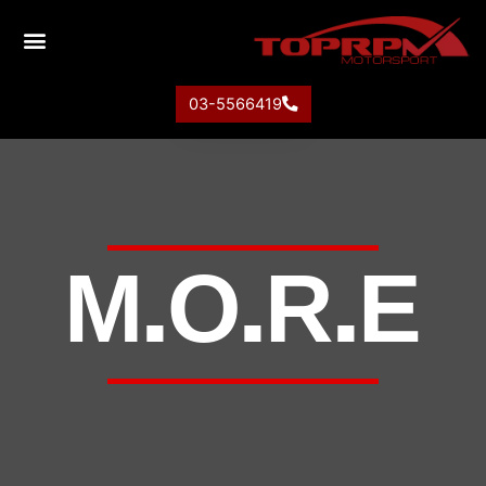
03-5566419
M.O.R.E