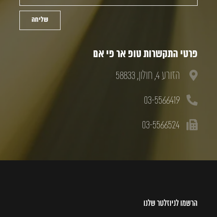
שליחה
פרטי התקשרות טופ אר פי אם
הזורע 4, חולון, 58833
03-5566419
03-5566524
הרשמו לניוזלטר שלנו