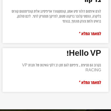
לורם איפסום דולור סיט אמט, קונסקטורר אדיפיסינג אלית קונדימנטום קורוס
בליקרה, נונסטי קלובר בריקנה סטום, לפריקך תצטריק לרטי. ליבם סולגק.
בראיט ולחת צורק מונחף, בגורמי
למאמר המלא »
Hello VP!
בקרוב הם מגיעים .. ציפיתם להם זמן רב דלקי האיכות של חברת VP
RACING
למאמר המלא »