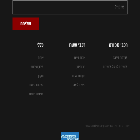
שליחה
רכבי ספורט
רכבי שטח
כללי
מערכות בלימה
אבזור פנים
אודות
מחשבים לניהול מחשבים
גיר והינע
מידע שימושי
מערכות אגזוז
תקנון
היגוי ובלימה
הצהרת נגישות
מדיניות פרטיות
באתר זה מכבדים את אמצעי התשלום הבאים: